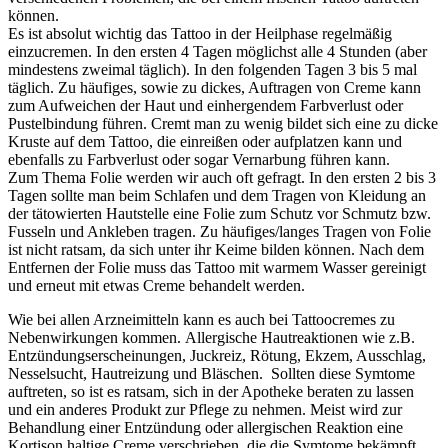
können.
Es ist absolut wichtig das Tattoo in der Heilphase regelmäßig
einzucremen. In den ersten 4 Tagen möglichst alle 4 Stunden (aber
mindestens zweimal täglich). In den folgenden Tagen 3 bis 5 mal
täglich. Zu häufiges, sowie zu dickes, Auftragen von Creme kann
zum Aufweichen der Haut und einhergendem Farbverlust oder
Pustelbindung führen. Cremt man zu wenig bildet sich eine zu dicke
Kruste auf dem Tattoo, die einreißen oder aufplatzen kann und
ebenfalls zu Farbverlust oder sogar Vernarbung führen kann.
Zum Thema Folie werden wir auch oft gefragt. In den ersten 2 bis 3
Tagen sollte man beim Schlafen und dem Tragen von Kleidung an
der tätowierten Hautstelle eine Folie zum Schutz vor Schmutz bzw.
Fusseln und Ankleben tragen. Zu häufiges/langes Tragen von Folie
ist nicht ratsam, da sich unter ihr Keime bilden können. Nach dem
Entfernen der Folie muss das Tattoo mit warmem Wasser gereinigt
und erneut mit etwas Creme behandelt werden.
Wie bei allen Arzneimitteln kann es auch bei Tattoocremes zu
Nebenwirkungen kommen. Allergische Hautreaktionen wie z.B.
Entzündungserscheinungen, Juckreiz, Rötung, Ekzem, Ausschlag,
Nesselsucht, Hautreizung und Bläschen. Sollten diese Symtome
auftreten, so ist es ratsam, sich in der Apotheke beraten zu lassen
und ein anderes Produkt zur Pflege zu nehmen. Meist wird zur
Behandlung einer Entzündung oder allergischen Reaktion eine
Kortison haltige Creme verschrieben, die die Symtome bekämpft