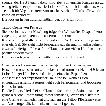
spendet der Haut Feuchtigkeit, wird aber von einigen Kunden als zu
wenig fettend empfunden. Tierische Stoffe sind nicht enthalten, was
sie auch für Veganer interessant macht. Auch auf Duftstoffe wurde
komplett verzichtet.
Die Kosten liegen durchschnittlich bei: 10,-€ für 75ml
Tattoo Creme von Pegasus
Sie besteht aus einer Mischung folgender Wirkstoffe: Dexpanthenol,
Cajeputöl, Weizenkeimöl und Petrolatum. Ohne
Konservierungsstoffe oder Emulgatoren. Die Creme von Pegasus ist
eher ein Gel. Sie zieht nicht besonders gut ein und hinterlässt einen
etwas schmierigen Film auf der Haut, der von vielen Kunden aber
positiv bewertet wird.
Die Kosten liegen durchschnittlich bei: 3,50€ für 25ml
Grundsätzlich kann man zu den aufgeführten Cremes sagen:
Bepanthen passt sehr gut zu trockener und normaler Haut. H2Ocean
ist bei fettiger Haut besser, da sie gut einzieht. Bepanthen
Antiseptisch bei empfindlicher Haut und bei wenn es sich
entzündlich anfühlt. Pegasus geht auch bei normaler und trockener
Haut sehr gut.
Da die Unterschiede bei der Haut einfach sehr groß sind, ist eine
grundsätzliche Empfehlung immer schwierig. Wenn man sich für
eine Creme entschieden hat und sich an die Tattoo-Pflegehinweise
zur Nachsorge hält, kann nix mehr schief gehen.