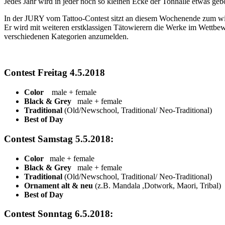
Jedes Jahr wird in jeder noch so kleinen Ecke der Tonhalle etwas geb
In der JURY vom Tattoo-Contest sitzt an diesem Wochenende zum wie
Er wird mit weiteren erstklassigen Tätowierern die Werke im Wettbew
verschiedenen Kategorien anzumelden.
Contest Freitag 4.5.2018
Color
male + female
Black & Grey
male + female
Traditional
(Old/Newschool, Traditional/ Neo-Traditional)
Best of Day
Contest Samstag 5.5.2018:
Color
male + female
Black & Grey
male + female
Traditional
(Old/Newschool, Traditional/ Neo-Traditional)
Ornament alt & neu
(z.B. Mandala ,Dotwork, Maori, Tribal)
Best of Day
Contest Sonntag 6.5.2018: